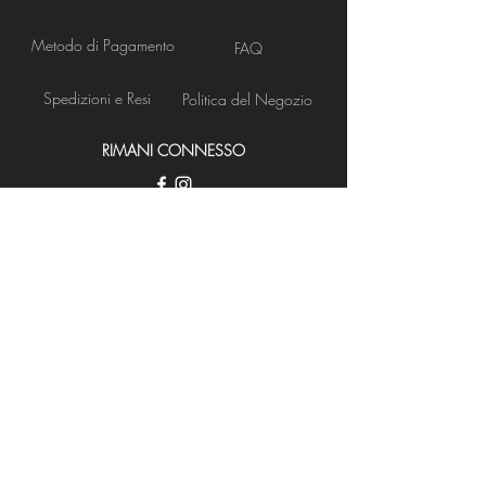
Metodo di Pagamento
FAQ
Spedizioni e Resi
Politica del Negozio
RIMANI CONNESSO
Apertura Negozio
NEWS LETTER
Iscriviti ora
BISOGNO DI ASSISTENZA?