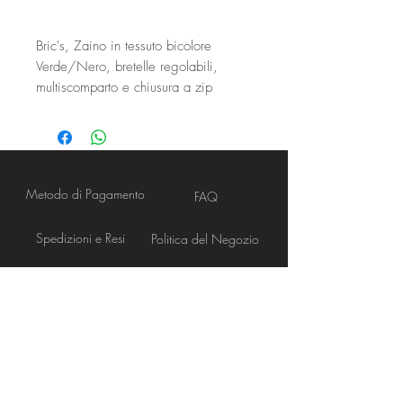
Bric's, Zaino in tessuto bicolore
Verde/Nero, bretelle regolabili,
multiscomparto e chiusura a zip
Metodo di Pagamento
FAQ
Spedizioni e Resi
Politica del Negozio
RIMANI CONNESSO
Apertura Negozio
NEWS LETTER