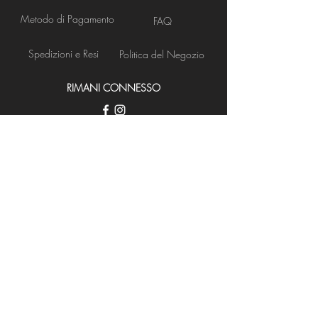
Metodo di Pagamento
FAQ
Spedizioni e Resi
Politica del Negozio
RIMANI CONNESSO
Apertura Negozio
NEWS LETTER
Iscriviti ora
BISOGNO DI ASSISTENZA?