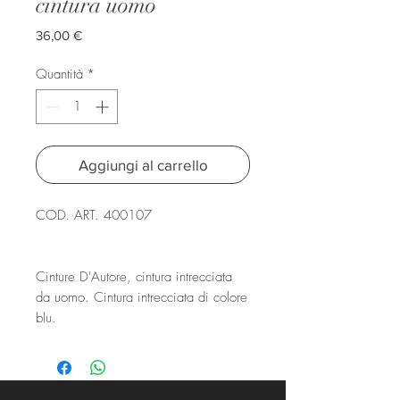
cintura uomo
Prezzo
36,00 €
Quantità
*
Aggiungi al carrello
COD. ART. 400107
Cinture D'Autore, cintura intrecciata
da uomo. Cintura intrecciata di colore
blu.