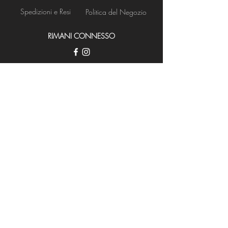
Spedizioni e Resi
Politica del Negozio
RIMANI CONNESSO
Apertura Negozio
NEWS LETTER
Iscriviti ora
BISOGNO DI ASSISTENZA?
080 521 8236
info@deastis.com