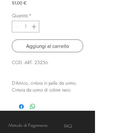
Prezzo
51,00 €
Quantità
*
Aggiungi al carrello
COD. ART. 25256
D'Amico, cintura in pelle da uomo.
Cintura da uomo di colore nero.
Metodo di Pagamento
FAQ