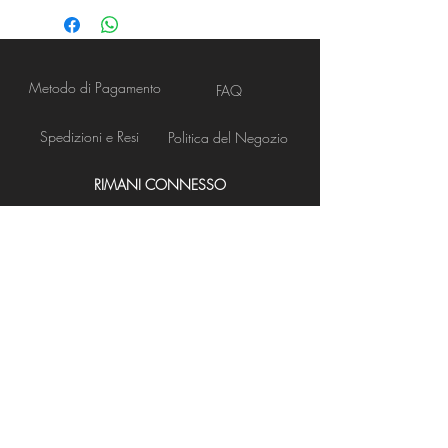
Metodo di Pagamento
FAQ
Spedizioni e Resi
Politica del Negozio
RIMANI CONNESSO
Apertura Negozio
NEWS LETTER
Iscriviti ora