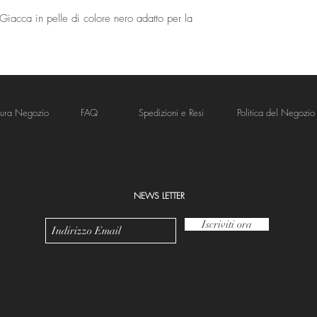
Giacca in pelle di colore nero adatto per la
tura Negozio
FAQ
Spedizioni e Resi
Politica del Negozio
NEWS LETTER
Iscriviti ora