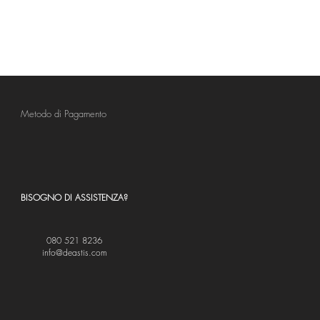
Metodo di Pagamento
BISOGNO DI ASSISTENZA?
080 521 8236
info@deastis.com