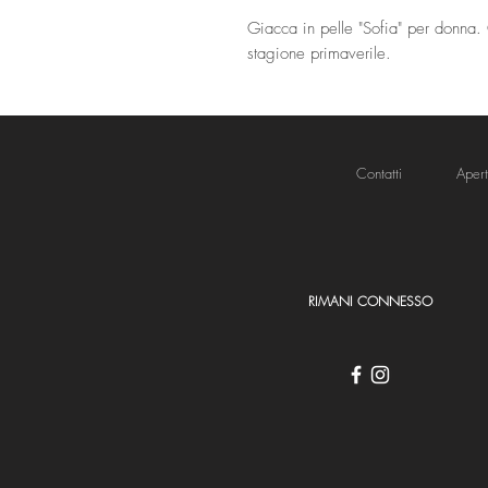
Giacca in pelle "Sofia" per donna. 
stagione primaverile.
Contatti
Aper
RIMANI CONNESSO