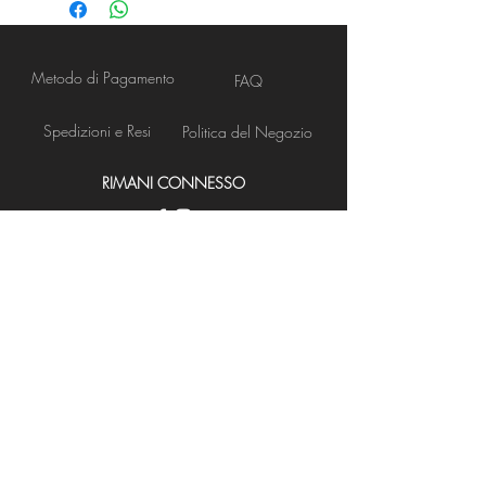
Metodo di Pagamento
FAQ
Spedizioni e Resi
Politica del Negozio
RIMANI CONNESSO
Apertura Negozio
NEWS LETTER
Iscriviti ora
BISOGNO DI ASSISTENZA?