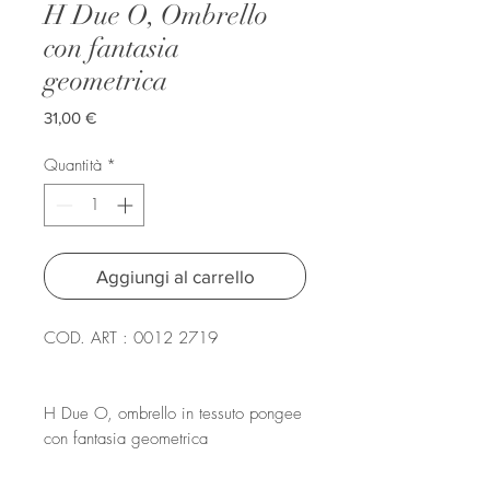
H Due O, Ombrello
con fantasia
geometrica
Prezzo
31,00 €
Quantità
*
Aggiungi al carrello
COD. ART : 0012 2719
H Due O, ombrello in tessuto pongee
con fantasia geometrica