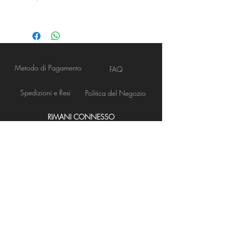
Metodo di Pagamento
FAQ
Spedizioni e Resi
Politica del Negozio
RIMANI CONNESSO
Apertura Negozio
NEWS LETTER
Iscriviti ora