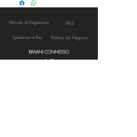
Metodo di Pagamento
FAQ
Spedizioni e Resi
Politica del Negozio
RIMANI CONNESSO
Apertura Negozio
NEWS LETTER
Iscriviti ora
BISOGNO DI ASSISTENZA?