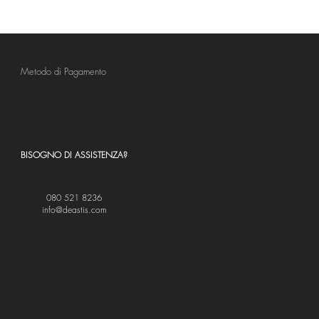
Metodo di Pagamento
BISOGNO DI ASSISTENZA?
080 521 8236
info@deastis.com