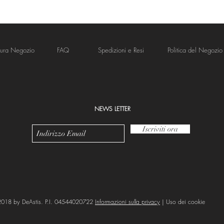
tura Negozio
FAQ
Spedizioni e Resi
Politica del Negozio
NEWS LETTER
Iscriviti ora
018 by DeAstis. P.I. 04544020722
Informazioni sulla privacy
| Uso dei cookie