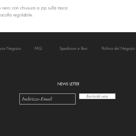
o nero con chiusura a zip sulla tasca
Tracolla regolabile.
tura Negozio
FAQ
Spedizioni e Resi
Politica del Negozio
NEWS LETTER
Iscriviti ora