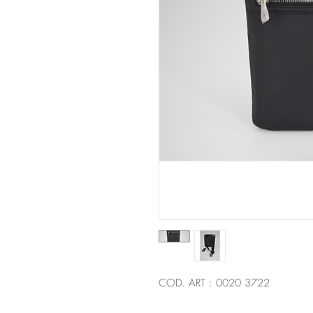
COD. ART : 0020 3722