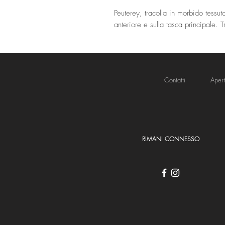
Peuterey, tracolla in morbido tessut
anteriore e sulla tasca principale. 
Contatti
Aper
RIMANI CONNESSO