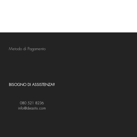
Metodo di Pagamento
BISOGNO DI ASSISTENZA?
080 521 8236
info@deastis.com