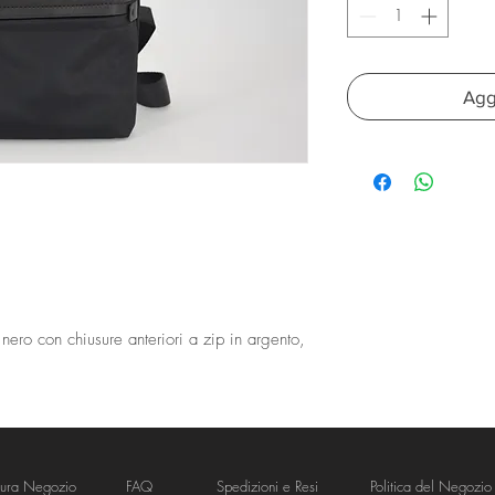
Aggi
nero con chiusure anteriori a zip in argento,
tura Negozio
FAQ
Spedizioni e Resi
Politica del Negozio