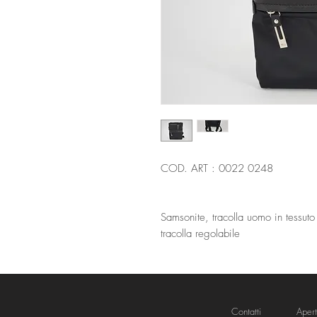
COD. ART : 0022 0248
Samsonite, tracolla uomo in tessuto 
tracolla regolabile
Contatti
Aper