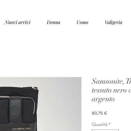
Nuovi arrivi
Donna
Uomo
Valigeria
Samsonite, T
tessuto nero 
argento
Prezzo
80,75 €
Quantità
*