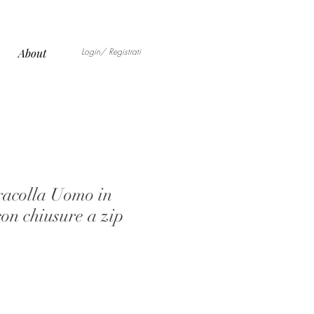
Login/ Registrati
About
racolla Uomo in
con chiusure a zip