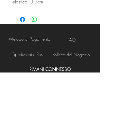
elastico, 3,5cm.
Metodo di Pagamento
FAQ
Spedizioni e Resi
Politica del Negozio
RIMANI CONNESSO
Apertura Negozio
NEWS LETTER
Iscriviti ora