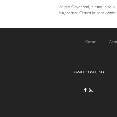
Sergio Gavazzeni, cintura in pell
blu/oeano. Cintura in pelle Made in
Contatti
Aper
RIMANI CONNESSO