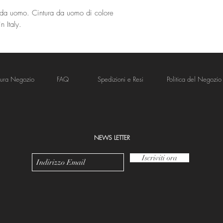
e da uomo. Cintura da uomo di colore
 Italy.
tura Negozio
FAQ
Spedizioni e Resi
Politica del Negozio
NEWS LETTER
Iscriviti ora