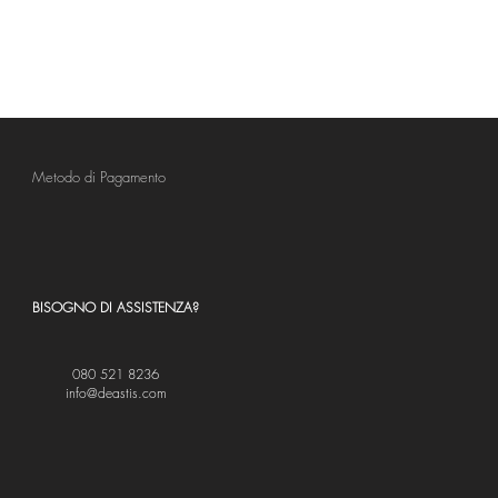
Metodo di Pagamento
BISOGNO DI ASSISTENZA?
080 521 8236
info@deastis.com