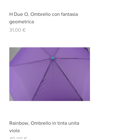
H Due O, Ombrello con fantasia
geometrica
Prezzo
31,00 €
Rainbow, Ombrello in tinta unita
viola
Prezzo
40,00 €