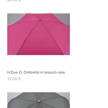
H.Due O, Ombrello in tessuto rosa
Prezzo
32,00 €