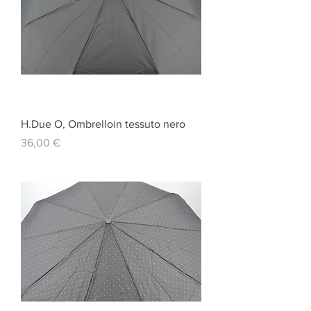
H.Due O, Ombrelloin tessuto nero
Prezzo
36,00 €