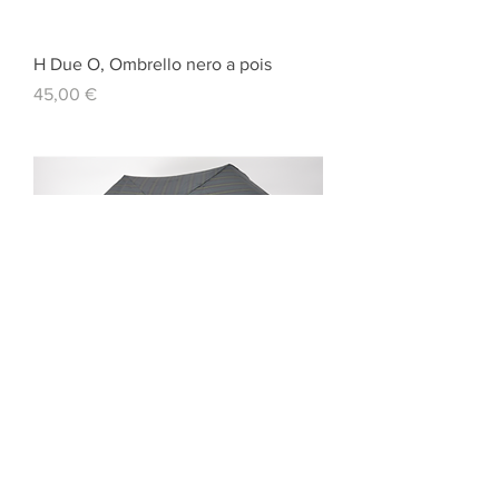
H Due O, Ombrello nero a pois
Prezzo
45,00 €
The Bridge, Ombrello con fantasia a
righe
Prezzo
47,00 €