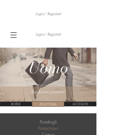
Login/ Registrati
Login/ Registrati
Uomo
Spedizione gratuita!
BORSE
PELLETTERIA
ACCESSORI
Portafogli
Portachiavi
Cinture