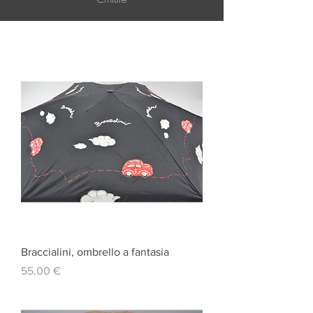
Braccialini, ombrello a fantasia
Prezzo
55,00 €